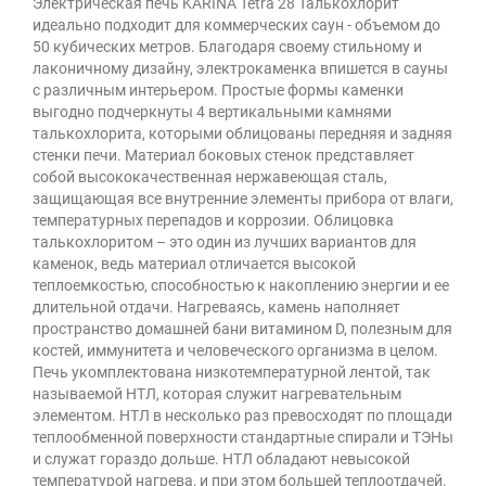
Электрическая печь KARINA Tetra 28 Талькохлорит
идеально подходит для коммерческих саун - объемом до
50 кубических метров. Благодаря своему стильному и
лаконичному дизайну, электрокаменка впишется в сауны
с различным интерьером. Простые формы каменки
выгодно подчеркнуты 4 вертикальными камнями
талькохлорита, которыми облицованы передняя и задняя
стенки печи. Материал боковых стенок представляет
собой высококачественная нержавеющая сталь,
защищающая все внутренние элементы прибора от влаги,
температурных перепадов и коррозии. Облицовка
талькохлоритом – это один из лучших вариантов для
каменок, ведь материал отличается высокой
теплоемкостью, способностью к накоплению энергии и ее
длительной отдачи. Нагреваясь, камень наполняет
пространство домашней бани витамином D, полезным для
костей, иммунитета и человеческого организма в целом.
Печь укомплектована низкотемпературной лентой, так
называемой НТЛ, которая служит нагревательным
элементом. НТЛ в несколько раз превосходят по площади
теплообменной поверхности стандартные спирали и ТЭНы
и служат гораздо дольше. НТЛ обладают невысокой
температурой нагрева, и при этом большей теплоотдачей.