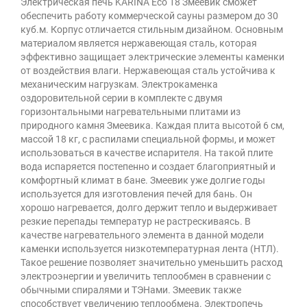
Электрическая печь KARINA Eco 18 Змеевик сможет
обеспечить работу коммерческой сауны размером до 30
куб.м. Корпус отличается стильным дизайном. Основным
материалом является нержавеющая сталь, которая
эффективно защищает электрические элементы каменки
от воздействия влаги. Нержавеющая сталь устойчива к
механическим нагрузкам. Электрокаменка
оздоровительной серии в комплекте с двумя
горизонтальными нагревательными плитами из
природного камня Змеевика. Каждая плита высотой 6 см,
массой 18 кг, с распилами специальной формы, и может
использоваться в качестве испарителя. На такой плите
вода испаряется постепенно и создает благоприятный и
комфортный климат в бане. Змеевик уже долгие годы
используется для изготовления печей для бань. Он
хорошо нагревается, долго держит тепло и выдерживает
резкие перепады температур не растрескиваясь. В
качестве нагревательного элемента в данной модели
каменки используется низкотемпературная лента (НТЛ).
Такое решение позволяет значительно уменьшить расход
электроэнергии и увеличить теплообмен в сравнении с
обычными спиралями и ТЭНами. Змеевик также
способствует увеличению теплообмена. Электропечь