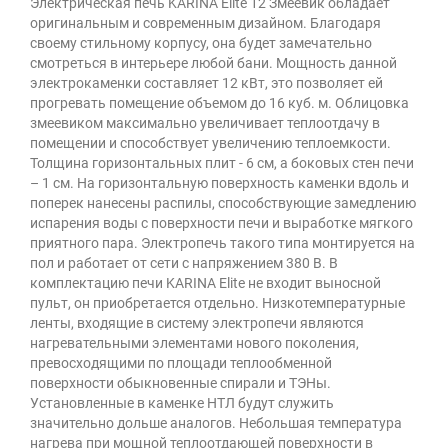
Электрическая печь KARINA Elite 12 Змеевик обладает
оригинальным и современным дизайном. Благодаря
своему стильному корпусу, она будет замечательно
смотреться в интерьере любой бани. Мощность данной
электрокаменки составляет 12 кВт, это позволяет ей
прогревать помещение объемом до 16 куб. м. Облицовка
змеевиком максимально увеличивает теплоотдачу в
помещении и способствует увеличению теплоемкости.
Толщина горизонтальных плит - 6 см, а боковых стен печи
– 1 см. На горизонтальную поверхность каменки вдоль и
поперек нанесены распилы, способствующие замедлению
испарения воды с поверхности печи и выработке мягкого
приятного пара. Электропечь такого типа монтируется на
пол и работает от сети с напряжением 380 В. В
комплектацию печи KARINA Elite не входит выносной
пульт, он приобретается отдельно. Низкотемпературные
ленты, входящие в систему электропечи являются
нагревательными элементами нового поколения,
превосходящими по площади теплообменной
поверхности обыкновенные спирали и ТЭНы.
Установленные в каменке НТЛ будут служить
значительно дольше аналогов. Небольшая температура
нагрева при мощной теплоотдающей поверхности в