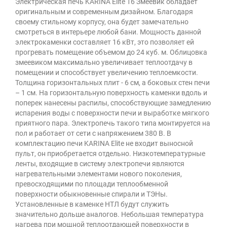
Электрическая печь KARINA Elite 16 Змеевик обладает
оригинальным и современным дизайном. Благодаря
своему стильному корпусу, она будет замечательно
смотреться в интерьере любой бани. Мощность данной
электрокаменки составляет 16 кВт, это позволяет ей
прогревать помещение объемом до 24 куб. м. Облицовка
змеевиком максимально увеличивает теплоотдачу в
помещении и способствует увеличению теплоемкости.
Толщина горизонтальных плит - 6 см, а боковых стен печи
– 1 см. На горизонтальную поверхность каменки вдоль и
поперек нанесены распилы, способствующие замедлению
испарения воды с поверхности печи и выработке мягкого
приятного пара. Электропечь такого типа монтируется на
пол и работает от сети с напряжением 380 В. В
комплектацию печи KARINA Elite не входит выносной
пульт, он приобретается отдельно. Низкотемпературные
ленты, входящие в систему электропечи являются
нагревательными элементами нового поколения,
превосходящими по площади теплообменной
поверхности обыкновенные спирали и ТЭНы.
Установленные в каменке НТЛ будут служить
значительно дольше аналогов. Небольшая температура
нагрева при мощной теплоотдающей поверхности в