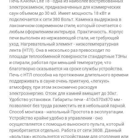
Печь KARINA Lite 18 - одна из наиболее востребованных
электрокаменок, предназначенных для коммерческих
саун объемом до 30 м3. Имеет мощность 18 кВт и
подключается к сети 380 Вольт. Каменка выдержана в
лаконичном современном стиле, который сочетается с
любым оформлением интерьера. Практичность. Корпус
печи выполнен из нержавеющей стали, не требующей
уход. Нагревательный элемент - низкотемпературная
лента (НТЛ). Она в несколько раз превосходит по
площади теплообменной поверхности стандартные ТЭНы
и спирали, работая при меньшей температуре, что
благотворно сказывается на сроке службы устройства.
Печь с НТЛ способна на протяжении длительного времени
поддерживать в сауне очень приятную, «легкую»
атмосферу, при этом экономично расходуя
электроэнергию. Отсек для камней вмещает до 30кг.
Удобство установки. Габариты печи - 410x570x870 мм -
позволяют без труда разместить ее в небольшой парной.
Способ монтажа - напольный Простота в эксплуатации.
Устройство крайне удобно в управлении - оно
осуществляется с помощью выносного пульта, который
приобретается отдельно. Работа от сети 380В. Данный
«вольтаж» используется устройствами для отопления или