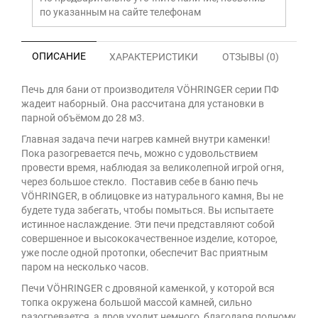
по указанным на сайте телефонам
ОПИСАНИЕ
ХАРАКТЕРИСТИКИ
ОТЗЫВЫ (0)
Печь для бани от производителя VÖHRINGER серии ПФ
жадеит наборный. Она рассчитана для установки в
парной объёмом до 28 м3.
Главная задача печи нагрев камней внутри каменки!
Пока разогревается печь, можно с удовольствием
провести время, наблюдая за великолепной игрой огня,
через большое стекло. Поставив себе в баню печь
VÖHRINGER, в облицовке из натурального камня, Вы не
будете туда забегать, чтобы помыться. Вы испытаете
истинное наслаждение. Эти печи представляют собой
совершенное и высококачественное изделие, которое,
уже после одной протопки, обеспечит Вас приятным
паром на несколько часов.
Печи VÖHRINGER с дровяной каменкой, у которой вся
топка окружена большой массой камней, сильно
разогревается, а дров уходит немного, благодаря полному