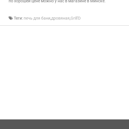
по хорошей цене можно у нас в магазине в Минске.
Теги:
печь для бани
,
дровяная
,
Grill'D