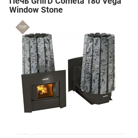
Печь Grill'D Cometa 180 Vega
Window Stone
TOP