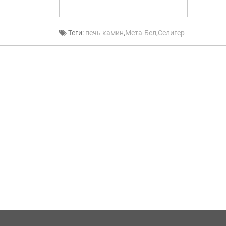
Теги:
печь камин
,
Мета-Бел
,
Селигер