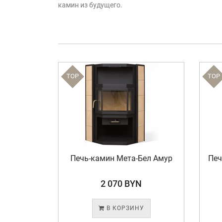
камин из будущего.
TOP
TOP
ел Ангара
Печь-камин Мета-Бел Амур
Печ
N
2 070 BYN
У
В КОРЗИНУ