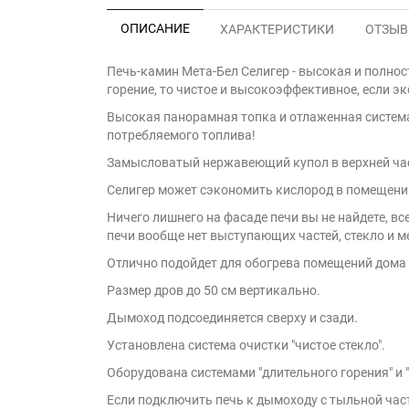
ОПИСАНИЕ
ХАРАКТЕРИСТИКИ
ОТЗЫВЫ
Печь-камин Мета-Бел Селигер - высокая и полнос
горение, то чистое и высокоэффективное, если э
Высокая панорамная топка и отлаженная систем
потребляемого топлива!
Замысловатый нержавеющий купол в верхней част
Селигер может сэкономить кислород в помещении,
Ничего лишнего на фасаде печи вы не найдете, в
печи вообще нет выступающих частей, стекло и м
Отлично подойдет для обогрева помещений дома 
Размер дров до 50 см вертикально.
Дымоход подсоединяется сверху и сзади.
Установлена система очистки "чистое стекло".
Оборудована системами "длительного горения" и 
Если подключить печь к дымоходу с тыльной час