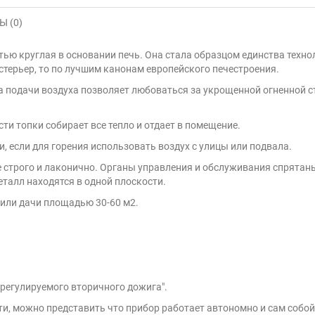
 (0)
тью круглая в основании печь. Она стала образцом единства техно
кстерьер, то по лучшим канонам европейского печестроения.
а подачи воздуха позволяет любоваться за укрощенной огненной 
и топки собирает все тепло и отдает в помещение.
 если для горения использовать воздух с улицы или подвала.
се строго и лаконично. Органы управления и обслуживания спрятан
еталл находятся в одной плоскости.
или дачи площадью 30-60 м2.
"регулируемого вторичного дожига".
ти, можно представить что прибор работает автономно и сам собо