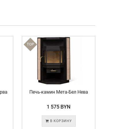
TOP
TOP
рва
Печь-камин Мета-Бел Нева
Печь-ка
1 575 BYN
В КОРЗИНУ