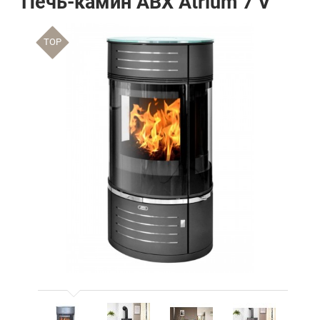
Печь-камин ABX Atrium 7 V
TOP