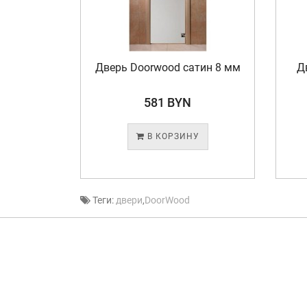
бронза
Дверь Doorwood сатин 8 мм
Д
...
581 BYN
У
В КОРЗИНУ
Теги:
двери
,
DoorWood