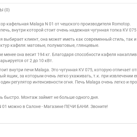
 (0)
p кафельная Malaga N 01 от чешского производителя Romotop.
 печь, внутри которой стоит очень надежная чугунная топка KV 075
ля выбирает клиент, она может иметь как современный стиль, так 
актур кафеля: матовые, полуматовые, глянцевые.
не менее она весит 194 кг. Благодаря способности кафеля накаплив
рьируется от 2 до 10 кВт.
тоит внутри печи Malaga. Это чугунная KV 075, которую отличает 
ый ящик, за которым очень легко ухаживать, т.к. при извлечении е
 один регулятор интенсивности огня. Печь Malaga очень легко и пр
нь быстро. Монтаж займет не больше одного дня.
01 можно в Салоне - Магазине ПЕЧИ БАНИ. Звоните!