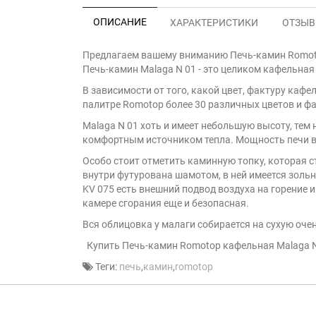
ОПИСАНИЕ
ХАРАКТЕРИСТИКИ
ОТЗЫВЫ
Предлагаем вашему вниманию Печь-камин Romoto
Печь-камин Malaga N 01 - это целиком кафельная
В зависимости от того, какой цвет, фактуру кафе
палитре Romotop более 30 различных цветов и ф
Malaga N 01 хоть и имеет небольшую высоту, тем 
комфортным источником тепла. Мощность печи ва
Особо стоит отметить каминную топку, которая с
внутри футурована шамотом, в ней имеется зольн
KV 075 есть внешний подвод воздуха на горение и
камере сгорания еще и безопасная.
Вся облицовка у малаги собирается на сухую оче
Купить Печь-камин Romotop кафельная Malaga N 
Теги:
печь
,
камин
,
romotop