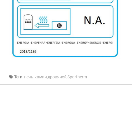
Теги:
печь-камин
,
дровяной
,
Spartherm