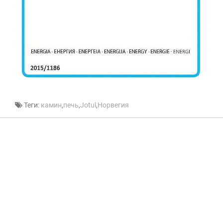
Теги:
камин
,
печь
,
Jotul
,
Норвегия