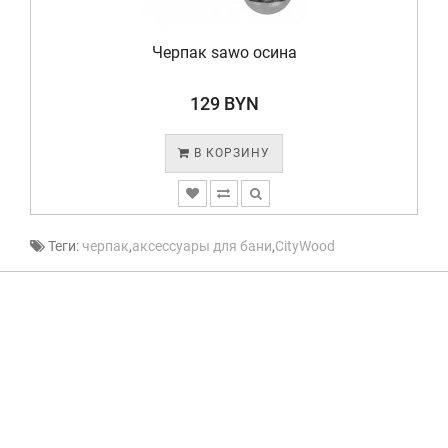
Черпак sawo осина
129 BYN
В КОРЗИНУ
Теги:
черпак
,
аксессуары для бани
,
CityWood