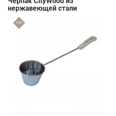
Черпак CityWood из
нержавеющей стали
TOP