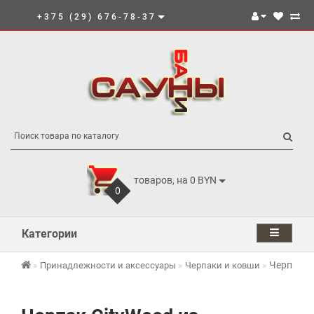
+375 (29) 676-78-37
товаров, на 0 BYN
0
Категории
Черпак C
Принадлежности и аксессуары
Черпаки и ковши