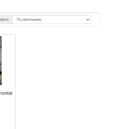
овать:
rontal