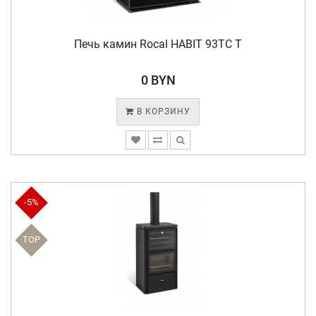
Печь камин Rocal HABIT 93TC T
0 BYN
В КОРЗИНУ
-5%
TOP