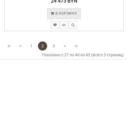
24 473 BYN
В КОРЗИНУ
|<
<
1
2
3
>
>|
Показано с 21 по 40 из 43 (всего 3 страниц)