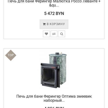
Печь для бани Ферингер Малютка Россо Леванте +
&qu...
5 472 BYN
В КОРЗИНУ
TOP
Печь для бани Ферингер Оптима змеевик
наборный...