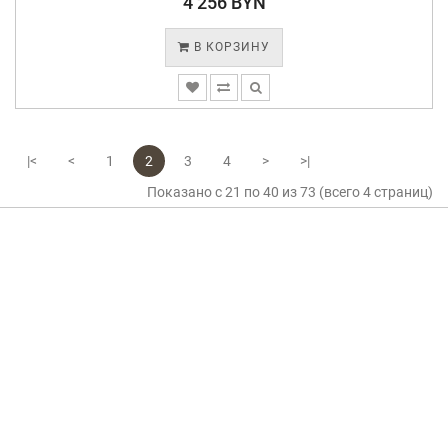
4 256 BYN
В КОРЗИНУ
|<
<
1
2
3
4
>
>|
Показано с 21 по 40 из 73 (всего 4 страниц)