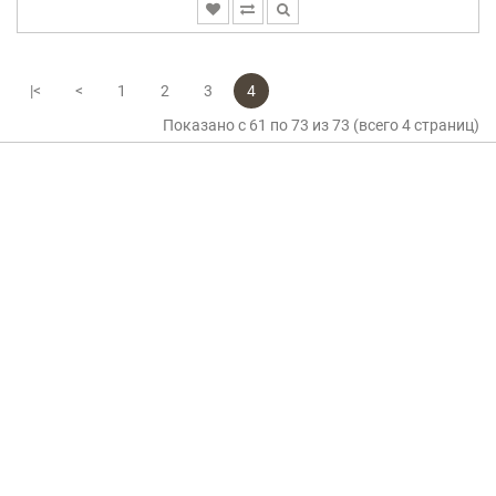
|<
<
1
2
3
4
Показано с 61 по 73 из 73 (всего 4 страниц)