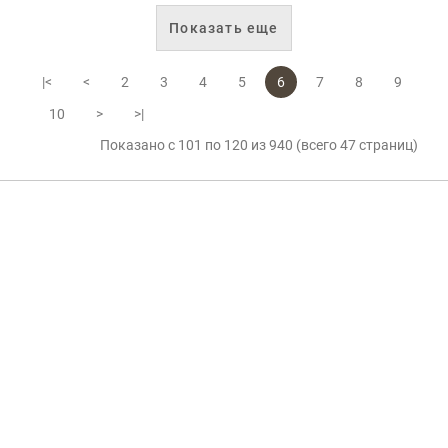
Показать еще
|<
<
2
3
4
5
6
7
8
9
10
>
>|
Показано с 101 по 120 из 940 (всего 47 страниц)