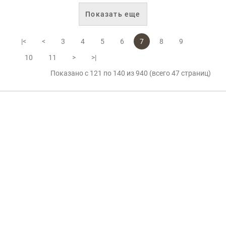
Показать еще
|<
<
3
4
5
6
7
8
9
10
11
>
>|
Показано с 121 по 140 из 940 (всего 47 страниц)