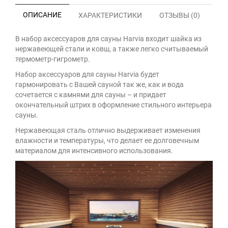
ОПИСАНИЕ
ХАРАКТЕРИСТИКИ
ОТЗЫВЫ (0)
В набор аксессуаров для сауны Harvia входит шайка из
нержавеющей стали и ковш, а также легко считываемый
термометр-гигрометр.
Набор аксессуаров для сауны Harvia будет
гармонировать с Вашей сауной так же, как и вода
сочетается с камнями для сауны – и придает
окончательный штрих в оформление стильного интерьера
сауны.
Нержавеющая сталь отлично выдерживает изменения
влажности и температуры, что делает ее долговечным
материалом для интенсивного использования.