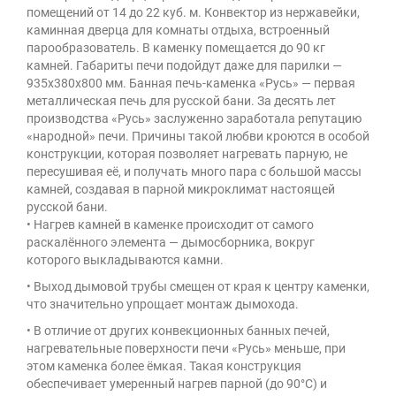
помещений от 14 до 22 куб. м. Конвектор из нержавейки,
каминная дверца для комнаты отдыха, встроенный
парообразователь. В каменку помещается до 90 кг
камней. Габариты печи подойдут даже для парилки —
935х380х800 мм. Банная печь-каменка «Русь» — первая
металлическая печь для русской бани. За десять лет
производства «Русь» заслуженно заработала репутацию
«народной» печи. Причины такой любви кроются в особой
конструкции, которая позволяет нагревать парную, не
пересушивая её, и получать много пара с большой массы
камней, создавая в парной микроклимат настоящей
русской бани.
• Нагрев камней в каменке происходит от самого
раскалённого элемента — дымосборника, вокруг
которого выкладываются камни.
• Выход дымовой трубы смещен от края к центру каменки,
что значительно упрощает монтаж дымохода.
• В отличие от других конвекционных банных печей,
нагревательные поверхности печи «Русь» меньше, при
этом каменка более ёмкая. Такая конструкция
обеспечивает умеренный нагрев парной (до 90°С) и