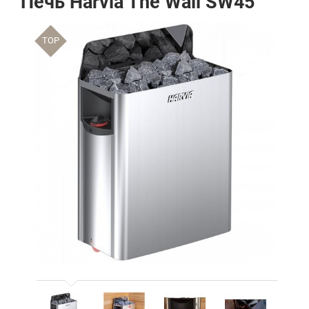
Печь Harvia The Wall SW45
TOP