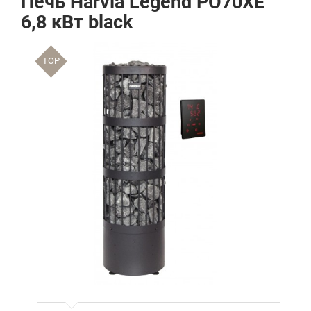
Печь Harvia Legend PO70XE
6,8 кВт black
TOP