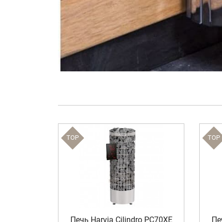
TOP
TOP
dro PC90
Печь Harvia Cilindro PC70XE
Пе