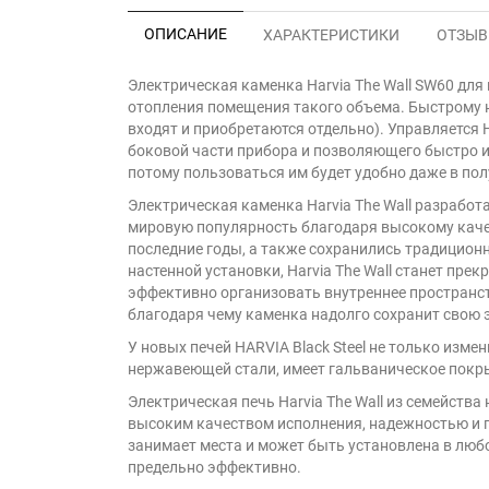
ОПИСАНИЕ
ХАРАКТЕРИСТИКИ
ОТЗЫВЫ
Электрическая каменка Harvia The Wall SW60 для 
отопления помещения такого объема. Быстрому на
входят и приобретаются отдельно). Управляется 
боковой части прибора и позволяющего быстро и
потому пользоваться им будет удобно даже в по
Электрическая каменка Harvia The Wall разработ
мировую популярность благодаря высокому каче
последние годы, а также сохранились традицион
настенной установки, Harvia The Wall станет пр
эффективно организовать внутреннее пространс
благодаря чему каменка надолго сохранит свою 
У новых печей HARVIA Black Steel не только изм
нержавеющей стали, имеет гальваническое покр
Электрическая печь Harvia The Wall из семейств
высоким качеством исполнения, надежностью и 
занимает места и может быть установлена в люб
предельно эффективно.