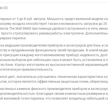
 (0)
парных от 5 до 8 куб. метров. Мощность представленной модели со
греву воздуха способствует также и возможность загрузки до 20 к
Harvia The Wall SW60 при помощи удобного встроенного в печь меха
 просто отрегулировать режим работы электропечи. Дополнительно
лумраке парилки.
ана ведущим производителем приборов и аксессуаров для бань и са
ству и продуманному функционалу своей продукции. В новой моде
но присущие каждому изготавливаемому прибору надежность, долг
екрасным выбором для небольших саун и может быть установлена в
тво бани. Корпус изготовлен из высококачественной нержавеющей
эстетическую привлекательность.
енился цвет, значительно улучшились технические характеристики 
ытие, которое является эффективным защитным слоем, оберегающи
а настенных каменок финского производителя приборов и аксессуар
производительностью. Благодаря своим компактным размерам и кр
ой желаемой точке парилки, что позволяет владельцу небольшой с