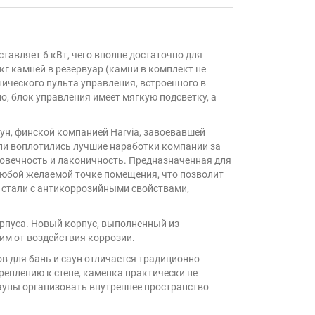
ставляет 6 кВт, чего вполне достаточно для
г камней в резервуар (камни в комплект не
нического пульта управления, встроенного в
, блок управления имеет мягкую подсветку, а
ун, финской компанией Harvia, завоевавшей
ли воплотились лучшие наработки компании за
овечность и лаконичность. Предназначенная для
 любой желаемой точке помещения, что позволит
 стали с антикоррозийными свойствами,
корпуса. Новый корпус, выполненный из
м от воздействия коррозии.
ов для бань и саун отличается традиционно
еплению к стене, каменка практически не
ауны организовать внутреннее пространство