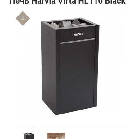
Печь Harvia Virta HL110 Black
TOP