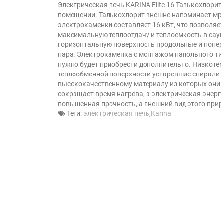
Электрическая печь KARINA Elite 16 Талькохлори
помещении. Талькохлорит внешне напоминает мр
электрокаменки составляет 16 кВт, что позволя
максимальную теплоотдачу и теплоемкость в саун
горизонтальную поверхность продольные и попер
пара. Электрокаменка с монтажом напольного тип
нужно будет приобрести дополнительно. Низкоте
теплообменной поверхности устаревшие спирали
высококачественному материалу из которых они
сокращает время нагрева, а электрическая энер
повышенная прочность, а внешний вид этого при
Теги:
электрическая печь
,
Karina