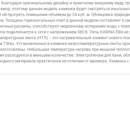
т благодаря оригинальному дизайну и приятному внешнему виду, п
амор, поэтому данная модель каменки будет смотреться изыскано
ет ей прогреть помещение объемом до 24 куб. м. Облицовка приро
е. Толщина горизонтальных плит в данной модели составляет 6 см,
ечные распилы, способствуют медленному испарению воды с пове
а подключается к сети с напряжением 380 В. Печь KARINA Elite н
мпературная лента (НТЛ) – это нагревательный элемент нового по
 и ТЭНы. Установленные в каменке низкотемпературные ленты про
 изготовлены. Небольшая температура нагрева при мощной теплоо
гия расходуется в меньшем количестве. Электропечам для бани, о
родного материала практически не отличим от мрамора. Каменка с