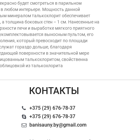
рекрасно будет смотреться в парильном
 в любом интерьере. Мощность данной
дным минералом талькохлорит обеспечивает
 а толщина боковых стен – 1 см. Нанесенные на
рхности печи и выработке мягкого приятного
е укомплектовывается выносным пультом, его
коления, который превосходит по площади
служат гораздо дольше, благодаря
тдающей поверхности в значительной мере
блицованным талькохлоритом, свойственна
 облицовкой из талькохлорита
КОНТАКТЫ
+375 (29) 676-78-37
+375 (29) 676-78-37
banisauny.by@gmail.com