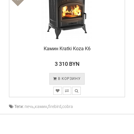
Камин Kratki Koza K6
3 310 BYN
В КОРЗИНУ
Теги:
печь
,
камин
,
firebird
,
cobra