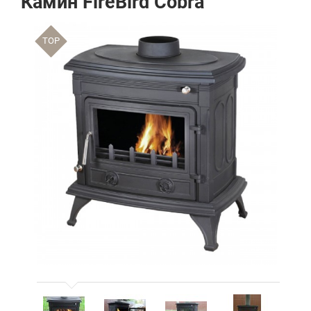
Камин FireBird Cobra
TOP