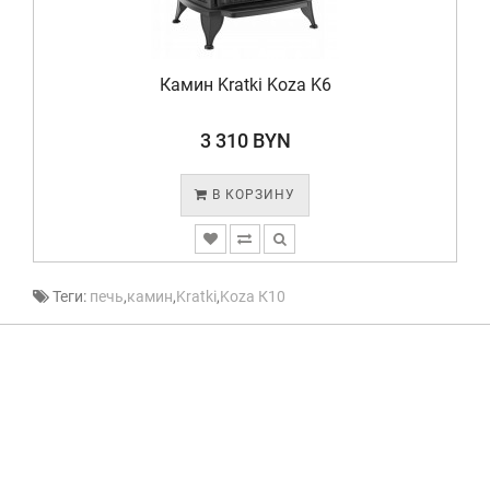
Камин Kratki Koza K6
3 310 BYN
В КОРЗИНУ
Теги:
печь
,
камин
,
Kratki
,
Koza К10