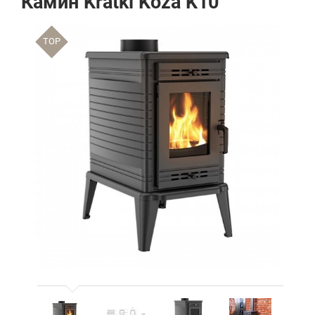
Камин Kratki Koza K10
TOP