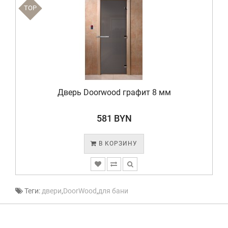
TOP
Дверь Doorwood графит 8 мм
581 BYN
В КОРЗИНУ
Теги:
двери
,
DoorWood
,
для бани