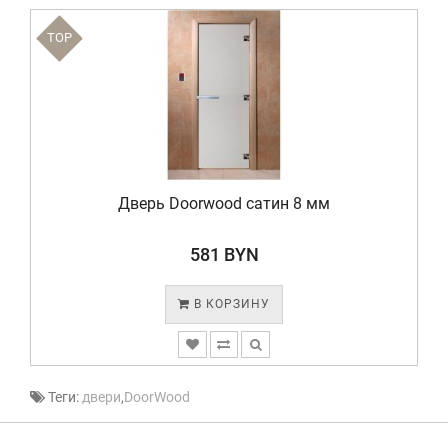
TOP
Дверь Doorwood сатин 8 мм
581 BYN
В КОРЗИНУ
Теги:
двери
,
DoorWood