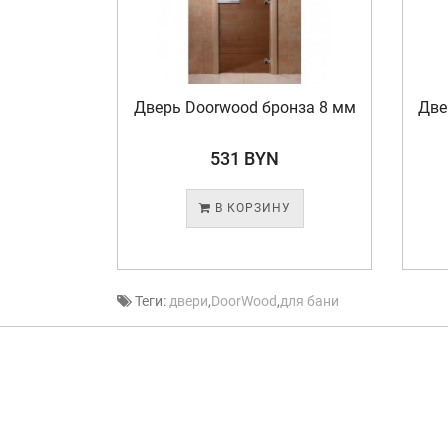
Дверь Doorwood бронза 8 мм
Две
531 BYN
В КОРЗИНУ
Теги:
двери
,
DoorWood
,
для бани