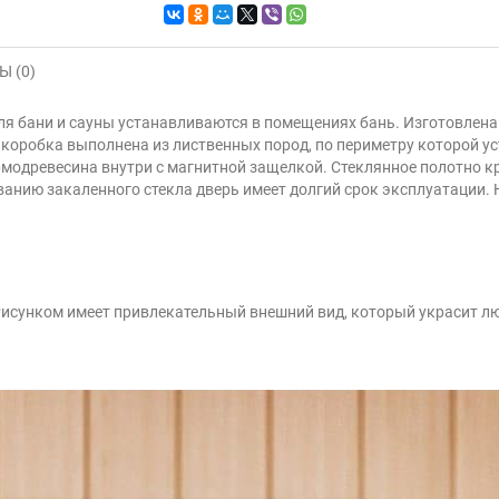
 (0)
я бани и сауны устанавливаются в помещениях бань. Изготовлена и
 коробка выполнена из лиственных пород, по периметру которой у
модревесина внутри с магнитной защелкой. Стеклянное полотно кр
нию закаленного стекла дверь имеет долгий срок эксплуатации. Н
Рисунком имеет привлекательный внешний вид, который украсит люб