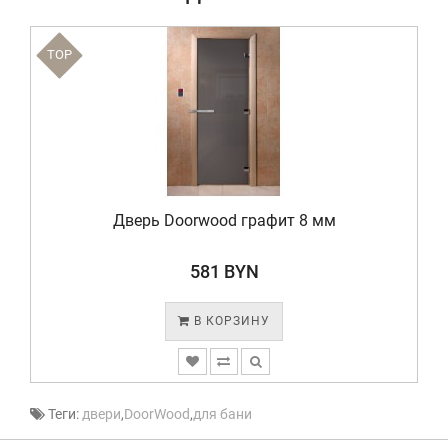
TOP
Дверь Doorwood графит 8 мм
581 BYN
В КОРЗИНУ
Теги:
двери
,
DoorWood
,
для бани