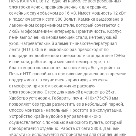
Печь KARINA Lite 12 - одна из наиболее востребованных
электрокаменок, предназначенных для средних,
семейных саун объемом до 16 м3. Имеет мощность 12 кВт
и подключается к сети 380 Вольт. Каменка выдержана в
лаконичном современном стиле, который сочетается с
любым оформлением интерьера. Практичность. Корпус
печи выполнен из нержавеющей стали, не требующей
уход. Нагревательный элемент - низкотемпературная
лента (НТЛ). Она в несколько раз превосходит по
площади теплообменной поверхности стандартные ТЭНы
и спирали, работая при меньшей температуре, что
благотворно сказывается на сроке службы устройства.
Печь с НТЛ способна на протяжении длительного времени
поддерживать в сауне очень приятную, «легкую»
атмосферу, при этом экономично расходуя
электроэнергию. Отсек для камней вмещает до 25кг.
Удобство установки. Габариты печи - 410x475x790 мм -
позволяют без труда разместить ее в небольшой парной.
Способ монтажа - напольный Простота в эксплуатации.
Устройство крайне удобно в управлении - оно
осуществляется с помощью выносного пульта, который
приобретается отдельно. Работа от сети 380В. Данный
«вольтаж» используется устройствами для отопления или