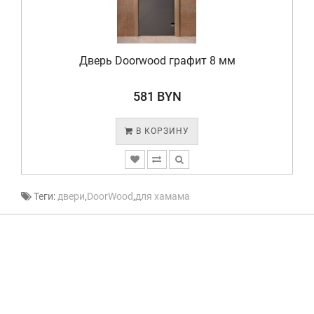
Дверь Doorwood графит 8 мм
581 BYN
В КОРЗИНУ
Теги:
двери
,
DoorWood
,
для хамама