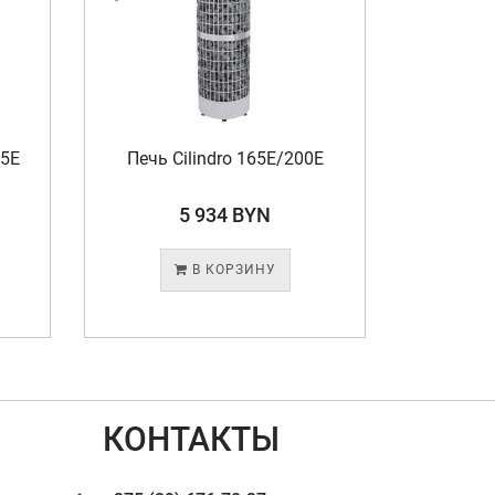
35E
Печь Cilindro 165E/200E
Пе
5 934 BYN
В КОРЗИНУ
КОНТАКТЫ