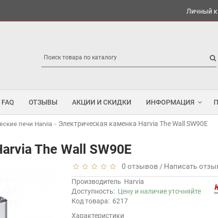
Личный к
FAQ
ОТЗЫВЫ
АКЦИИ И СКИДКИ
ИНФОРМАЦИЯ
Электрическая каменка Harvia The Wall SW90E
еские печи Harvia
arvia The Wall SW90E
0 отзывов
Написать отзы
/
Производитель
Harvia
Доступность:
Цену и наличие уточняйте
Код товара:
6217
Характеристики