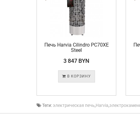
dro PC90
Печь Harvia Cilindro PC70XE
Пе
Steel
N
3 847 BYN
У
В КОРЗИНУ
Теги:
электрическая печь
,
Harvia
,
электрокамен