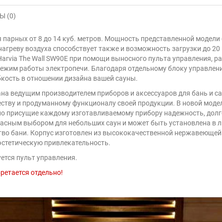
 (0)
 парных от 8 до 14 куб. метров. Мощность представленной модели 
греву воздуха способствует также и возможность загрузки до 20 к
Harvia The Wall SW90E при помощи выносного пульта управления, 
ежим работы электропечи. Благодаря отдельному блоку управлени
бкость в отношении дизайна вашей сауны.
ана ведущим производителем приборов и аксессуаров для бань и са
ству и продуманному функционалу своей продукции. В новой моде
но присущие каждому изготавливаемому прибору надежность, долг
екрасным выбором для небольших саун и может быть установлена в
тво бани. Корпус изготовлен из высококачественной нержавеющей
эстетическую привлекательность.
ется пульт управления.
ретается отдельно!