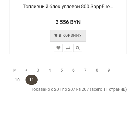
Топливный блок угловой 800 SappFire...
3 556 BYN
В КОРЗИНУ
|<
<
3
4
5
6
7
8
9
10
11
Показано с 201 по 207 из 207 (всего 11 страниц)