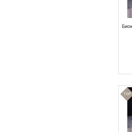
Биок
TOP