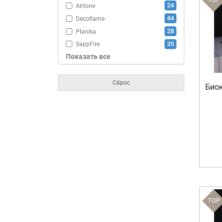
24
Airtone
44
Decoflame
28
Planika
35
SappFire
Показать все
76
ZeFire
Сброс
Биок
TOP