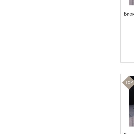
Биок
TOP