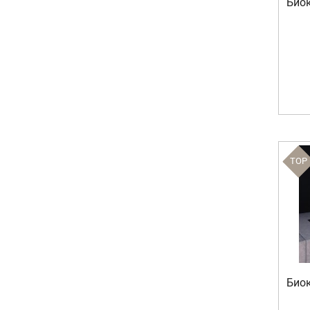
Биок
TOP
Биок