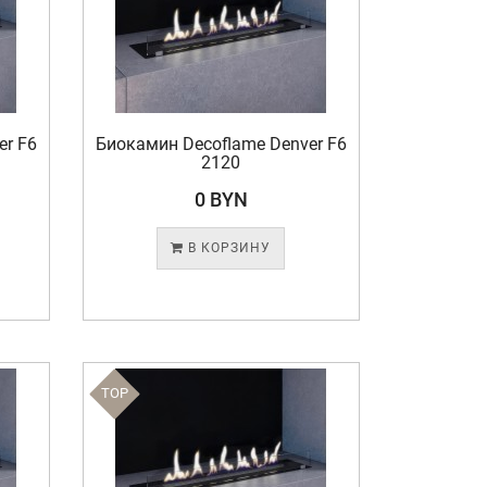
er F6
Биокамин Decoflame Denver F6
2120
0 BYN
В КОРЗИНУ
TOP