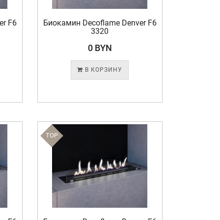
er F6
Биокамин Decoflame Denver F6
3320
0 BYN
В КОРЗИНУ
TOP