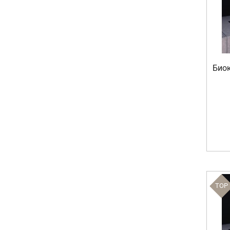
Биок
TOP