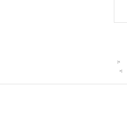
|<
>|