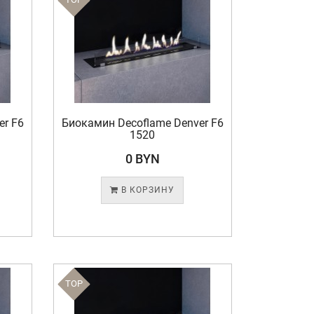
er F6
Биокамин Decoflame Denver F6
1520
0 BYN
В КОРЗИНУ
TOP