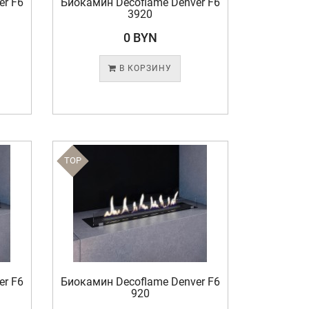
er F6
Биокамин Decoflame Denver F6
3920
0 BYN
В КОРЗИНУ
TOP
er F6
Биокамин Decoflame Denver F6
920