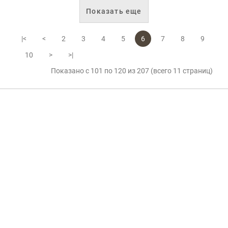
Показать еще
|<
<
2
3
4
5
6
7
8
9
10
>
>|
Показано с 101 по 120 из 207 (всего 11 страниц)