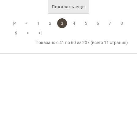
Показать еще
|<
<
1
2
3
4
5
6
7
8
9
>
>|
Показано с 41 по 60 из 207 (всего 11 страниц)