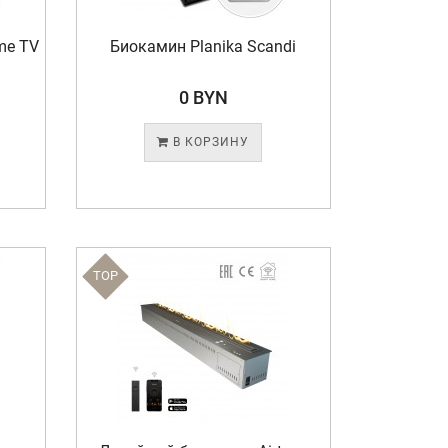
me TV
Биокамин Planika Scandi
0 BYN
В КОРЗИНУ
TOP