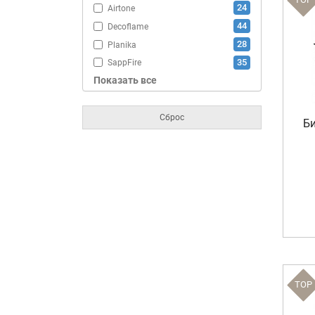
24
Airtone
44
Decoflame
28
Planika
35
SappFire
Показать все
76
ZeFire
Сброс
Би
TOP