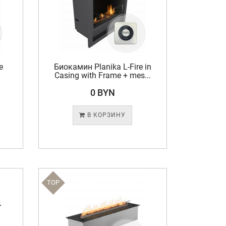
e
Биокамин Planika L-Fire in
Casing with Frame + mes...
0 BYN
В КОРЗИНУ
TOP