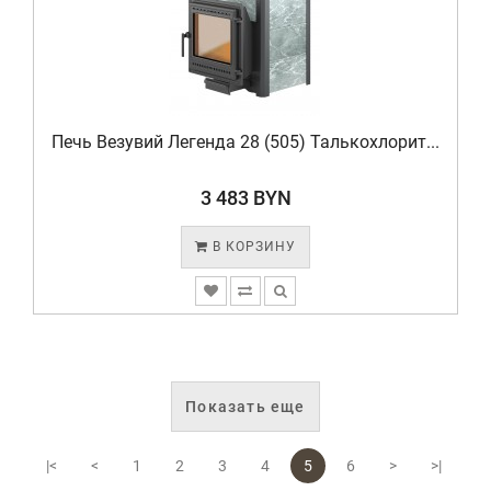
Печь Везувий Легенда 28 (505) Талькохлорит...
3 483 BYN
В КОРЗИНУ
Показать еще
|<
<
1
2
3
4
5
6
>
>|