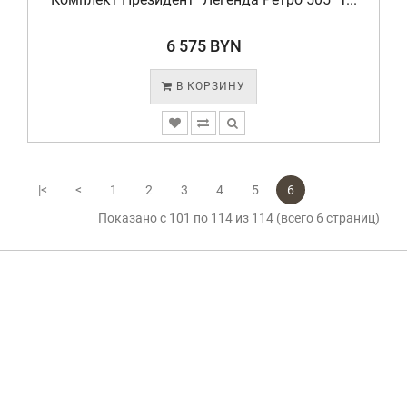
6 575 BYN
В КОРЗИНУ
|<
<
1
2
3
4
5
6
Показано с 101 по 114 из 114 (всего 6 страниц)