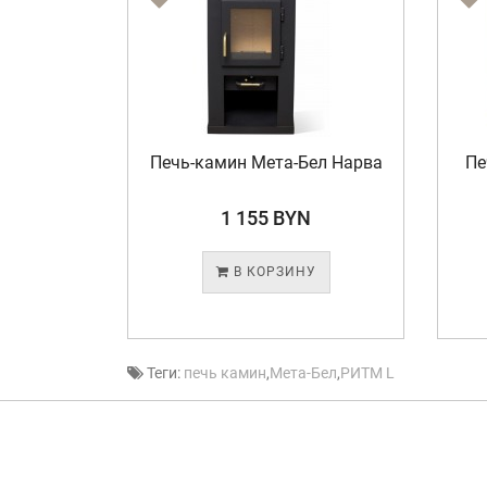
нисей
Печь-камин Мета-Бел Нарва
Печь-к
1 155 BYN
В КОРЗИНУ
Теги:
печь камин
,
Мета-Бел
,
РИТМ L