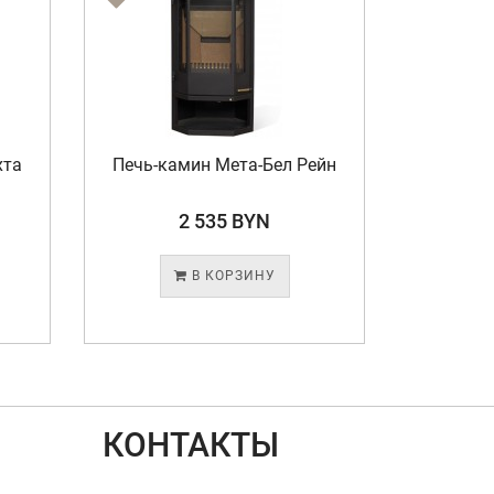
Печь-камин Мета-Бел Рейн
Печь-камин
2 535 BYN
2 3
В КОРЗИНУ
В 
КОНТАКТЫ