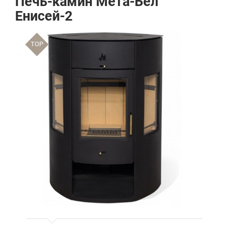
Печь-камин Мета-Бел
Енисей-2
TOP