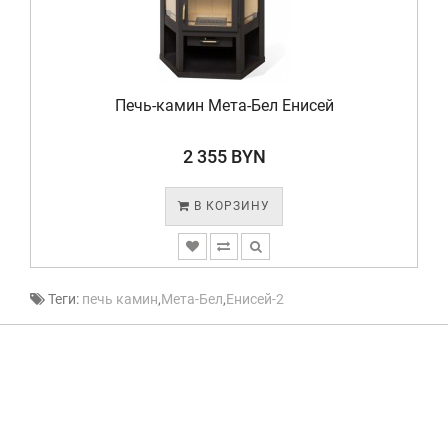
Печь-камин Мета-Бел Нарва
1 155 BYN
В КОРЗИНУ
Теги:
печь камин
,
Мета-Бел
,
Енисей-2