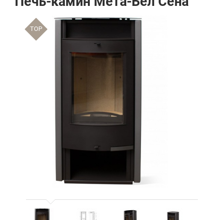
Печь-камин Мета-Бел Сена
TOP