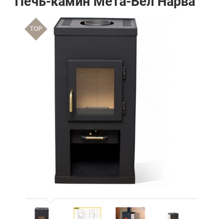
Печь-камин Мета-Бел Нарва
TOP