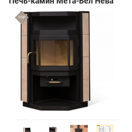
Печь-камин Мета-Бел Нева
TOP