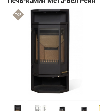
Печь-камин Мета-Бел Рейн
TOP